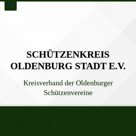
Toggle
navigation
SCHÜTZENKREIS
OLDENBURG STADT E.V.
Kreisverband der Oldenburger
Schützenvereine
Termine