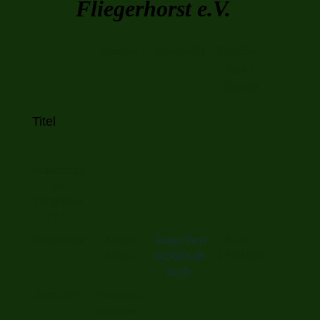
Fliegerhorst e.V.
Namen
Anschrift
Telefon /
Fax /
Handy
Titel
Schützengil
de
Fliegerhors
t e.V.
Vorsitzende
Armin
kingoftheri
0157-
r
Abbas
ng56@yah
72081660
oo.de
Sportleiter
Hansgeorg
von Essen